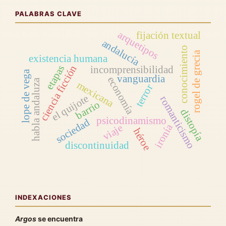
PALABRAS CLAVE
arquetipos
fijación textual
andalucía
conocimiento
rogel de grecia
existencia humana
etapas
ciencia ficción
incomprensibilidad
lope de vega
vanguardia
economía
habla andaluza
mexicana
terror
el quijote
romanticismo
barrio
distopía
psicodinamismo
sociedad
ironía
viaje
héroe
discontinuidad
INDEXACIONES
Argos
se encuentra