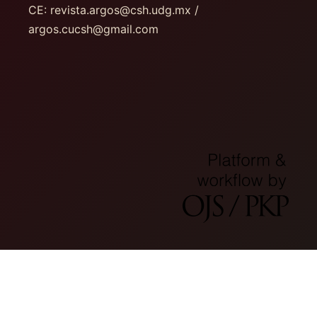
CE: revista.argos@csh.udg.mx /
argos.cucsh@gmail.com