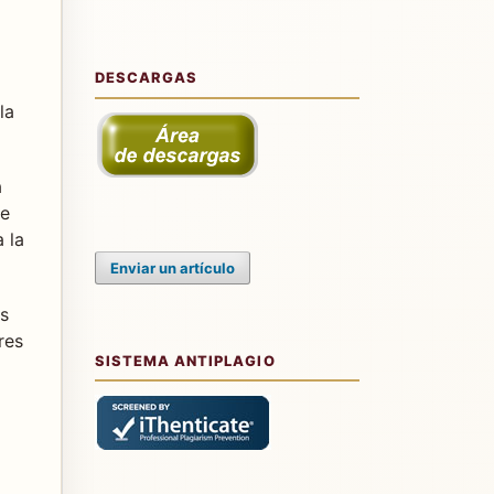
DESCARGAS
la
a
de
 la
Enviar un artículo
os
res
SISTEMA ANTIPLAGIO