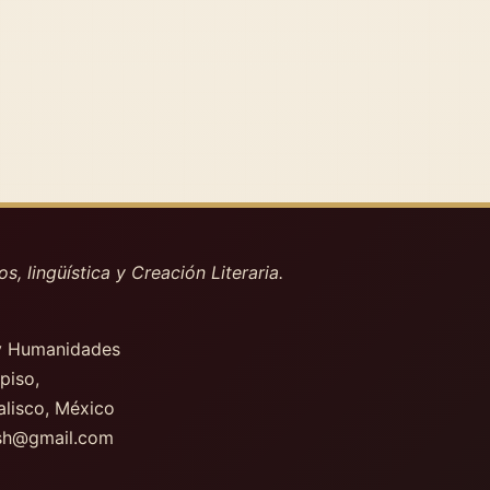
os, lingüística y Creación Literaria.
 y Humanidades
 piso
,
alisco, México
csh@gmail.com