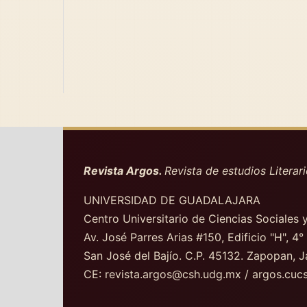
Revista Argos.
Revista de estudios Literari
UNIVERSIDAD DE GUADALAJARA
Centro Universitario de Ciencias Sociales
Av. José Parres Arias #150, Edificio "H", 4°
San José del Bajío. C.P. 45132. Zapopan, J
CE: revista.argos@csh.udg.mx / argos.cu