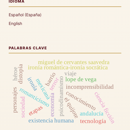
IDIOMA
Español (España)
English
PALABRAS CLAVE
miguel de cervantes saavedra
distopía
ironía romántica-ironía socrática
héroe
viaje
barrio
lope de vega
ironía
psicodinamismo
terror
mexicana
incomprensibilidad
romanticismo
personajes
conocimiento
ciencia ficción
economía
el quijote
sociedad
etapas
andalucía
existencia humana
tecnología