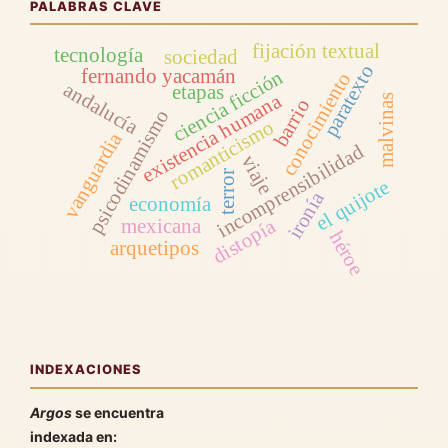
PALABRAS CLAVE
fijación textual
tecnología
sociedad
paratexto
fernando yacamán
ciencia ficción
conocimiento
andalucía
etapas
existencia humana
malvinas
barrio
psicodinamismo
romanticismo
vanguardia
incomprensibilidad
viaje
terror
el quijote
ironía
economía
distopía
mexicana
héroe
arquetipos
INDEXACIONES
Argos
se encuentra
indexada en: