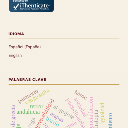
IDIOMA
Español (España)
English
PALABRAS CLAVE
vanguardia
paratexto
héroe
sociedad
ciencia ficción
psicodinamismo
incomprensibilidad
igualdad
terror
el quijote
rogel de grecia
andalucía
distopía
etapas
barrio
economía