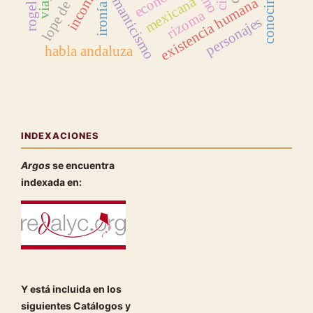
conocimiento
lope de vega
romanticismo
viaje
mexicana
existencia humana
ironía
rizoma
personajes
habla andaluza
INDEXACIONES
Argos
se encuentra
indexada en:
Y está incluida en los
siguientes Catálogos y