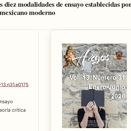
s diez modalidades de ensayo establecidas po
o mexicano moderno
v13.n31.e0175
Ensayo
oría crítica