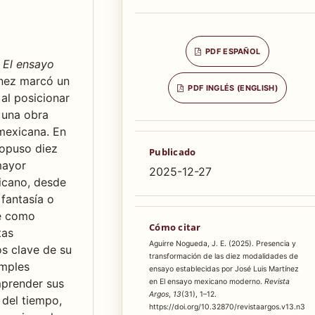
PDF ESPAÑOL
a
El ensayo
nez marcó un
PDF INGLÉS (ENGLISH)
 al posicionar
 una obra
 mexicana. En
ropuso diez
Publicado
mayor
2025-12-27
xicano, desde
 fantasía o
ne como
Cómo citar
tas
Aguirre Nogueda, J. E. (2025). Presencia y
s clave de su
transformación de las diez modalidades de
imples
ensayo establecidas por José Luis Martínez
mprender sus
en El ensayo mexicano moderno.
Revista
Argos
,
13
(31), 1–12.
 del tiempo,
https://doi.org/10.32870/revistaargos.v13.n3