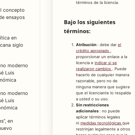
términos de la licencia.
 El concepto
de ensayos
Bajo los siguientes
términos:
ítica en
cana siglo
Atribución
: debe dar
el
crédito apropiado
,
proporcionar un enlace a la
licencia e
indicar si se
cano moderno
realizaron cambios
. Puede
sé Luis
hacerlo de cualquier manera
onómica
razonable, pero no de
ninguna manera que sugiera
cano moderno
que el licenciante lo respalda
a usted o su uso.
sé Luis
Sin restricciones
conómica
adicionales
: no puede
aplicar términos legales
s”, en
ni
medidas tecnológicas
que
 nuevo
restrinjan legalmente a otros
hacer cualquier cosa que la