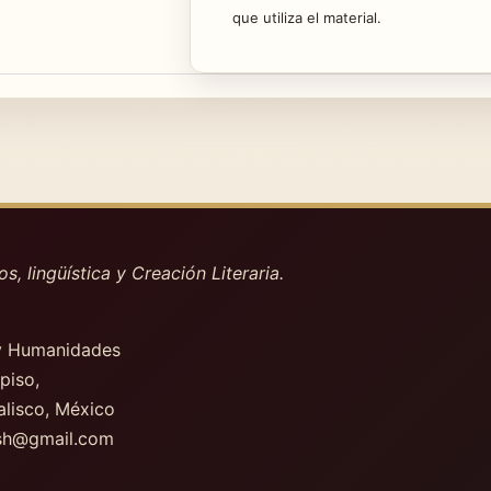
que utiliza el material.
os, lingüística y Creación Literaria.
 y Humanidades
 piso
,
alisco, México
csh@gmail.com