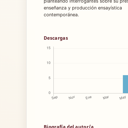
planteando interrogantes sobre su pres
enseñanza y producción ensayística
contemporánea.
Descargas
Biografía del autor/a