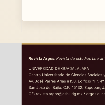
Revista Argos.
Revista de estudios Literari
UNIVERSIDAD DE GUADALAJARA
Centro Universitario de Ciencias Sociales
Av. José Parres Arias #150, Edificio "H", 4°
San José del Bajío. C.P. 45132. Zapopan, J
CE: revista.argos@csh.udg.mx / argos.cu