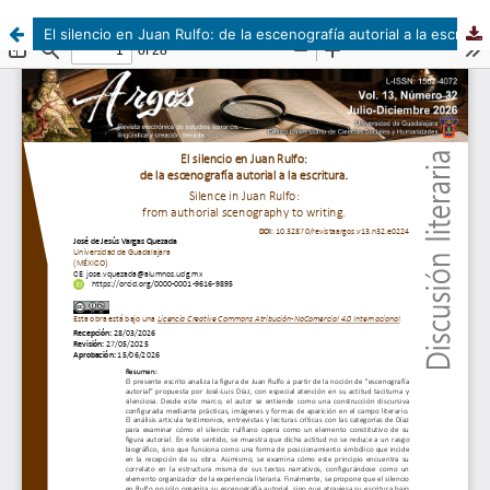
El silencio en Juan Rulfo: de la escenografía autorial a la escritura