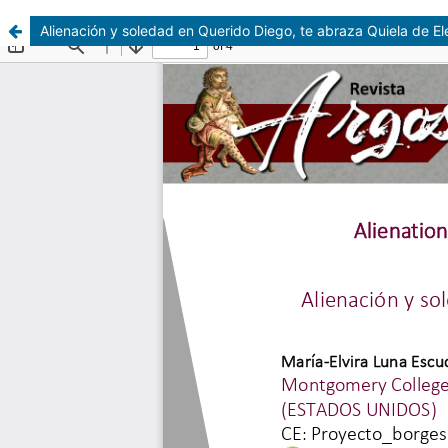
Alienación y soledad en Querido Diego, te abraza Quiela de E