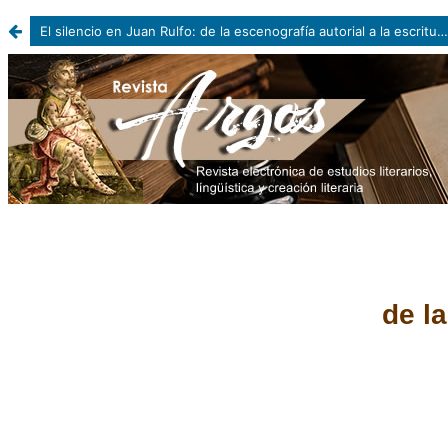
El silencio en Juan Rulfo: de la escenografía autorial a la escritura