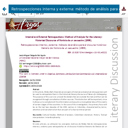
Retrospecciones interna y externa: método de análisis para el discurso histórico-literario de Noticia de un secuestro (1996)